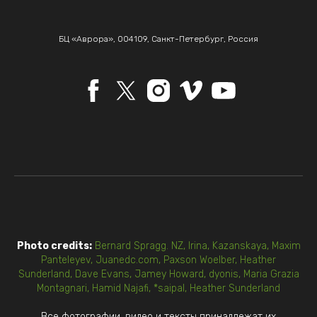
БЦ «Аврора», 004109, Санкт-Петербург, Россия
Photo credits:
Bernard Spragg. NZ
,
Irina, Kazanskaya
,
Maxim
Panteleyev
,
Juanedc.com
,
Paxson Woelber
,
Heather
Sunderland
,
Dave Evans
,
Jamey Howard
,
dyonis
,
Maria Grazia
Montagnari
,
Hamid Najafi
,
*saipal
,
Heather Sunderland
Все фотографии, видео и тексты принадлежат их