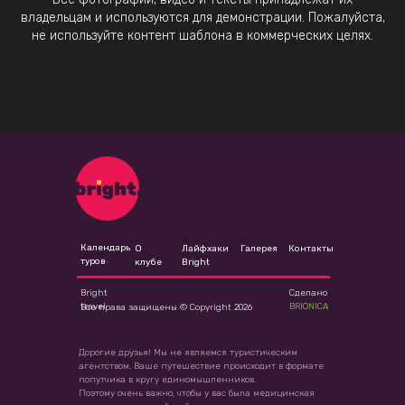
владельцам и используются для демонстрации. Пожалуйста,
не используйте контент шаблона в коммерческих целях.
Календарь
О
Лайфхаки
Галерея
Контакты
туров
клубе
Bright
Bright
Сделано
travel
BRIONICA
Все права защищены © Copyright 2026
Дорогие друзья! Мы не являемся туристическим
агентством. Ваше путешествие происходит в формате
попутчика в кругу единомышленников.
Поэтому очень важно, чтобы у вас была медицинская