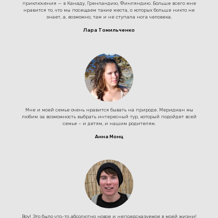
приключения — в Канаду, Гренландию, Финляндию. Больше всего мне
нравится то, что мы посещаем такие места, о которых больше никто не
знает, а, возможно, там и не ступала нога человека.
Лара Томильченко
Мне и моей семье очень нравится бывать на природе. Меридиан мы
любим за возможность выбрать интересный тур, который подойдет всей
семье – и детям, и нашим родителям.
Анна Монц
Воу! Это было что-то абсолютно новое и непредсказуемое в моей жизни!