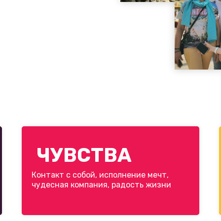
ЧУВСТВА
Контакт с собой, исполнение мечт,
чудесная компания, радость жизни