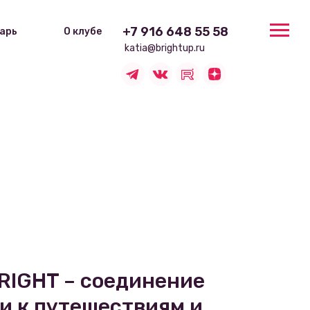
+7 916 648 55 58
арь
О клубе
katia@brightup.ru
RIGHT – соединение
и к путешествиям и