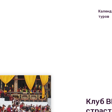
Календ
туров
Клуб B
страст