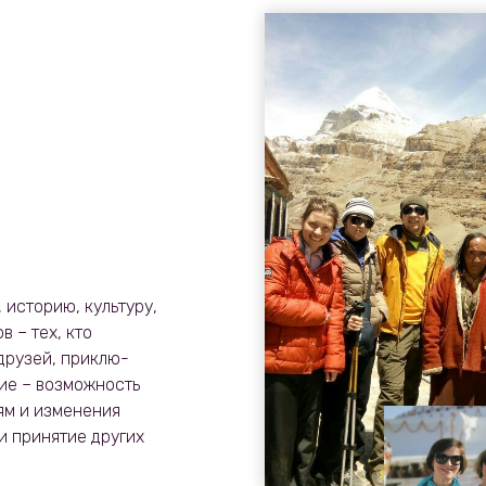
 историю, культуру,
 – тех, кто
 друзей, приклю­
вие – возможность
ям и изменения
и принятие других