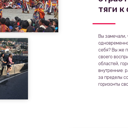
тяги к
Вы замечали,
одно­временно
себя? Вы же 
своего воспр
областей, гор
внутренние: 
за пределы с
горизонты св